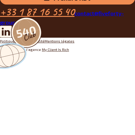
+33 1 87 16 55 40
contact@fiveforty-
group.fr
Politique de confidentialité
Mentions légales
Conception par l'agence
My Client Is Rich