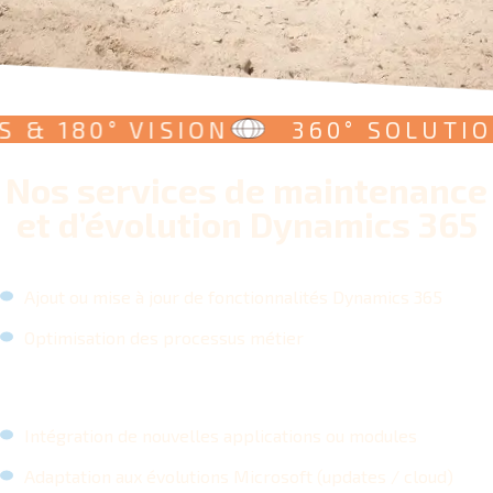
 180° VISION
360° SOLUTIONS
Nos services de maintenance
et d’évolution Dynamics 365
Ajout ou mise à jour de fonctionnalités Dynamics 365
Optimisation des processus métier
Intégration de nouvelles applications ou modules
Adaptation aux évolutions Microsoft (updates / cloud)