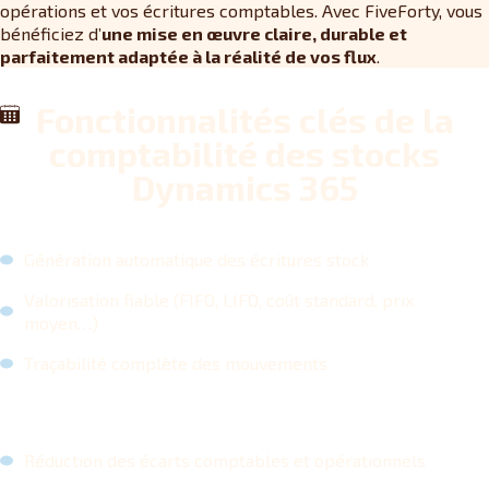
opérations et vos écritures comptables. Avec FiveForty, vous
bénéficiez d’
une mise en œuvre claire, durable et
parfaitement adaptée à la réalité de vos flux
.
Fonctionnalités clés de la
comptabilité des stocks
Dynamics 365
Génération automatique des écritures stock
Valorisation fiable (FIFO, LIFO, coût standard, prix
moyen…)
Traçabilité complète des mouvements
Réduction des écarts comptables et opérationnels