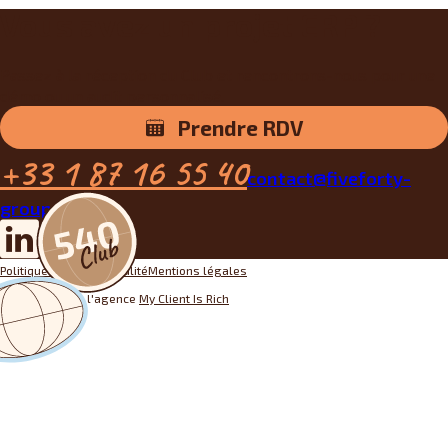
Vous avez un projet ERP ?
Passez à la réception du Club et rencontrons-nous pour une
démo ou un audit personnalisé.
Prendre RDV
+33 1 87 16 55 40
contact@fiveforty-
group.fr
Politique de confidentialité
Mentions légales
Conception par l'agence
My Client Is Rich