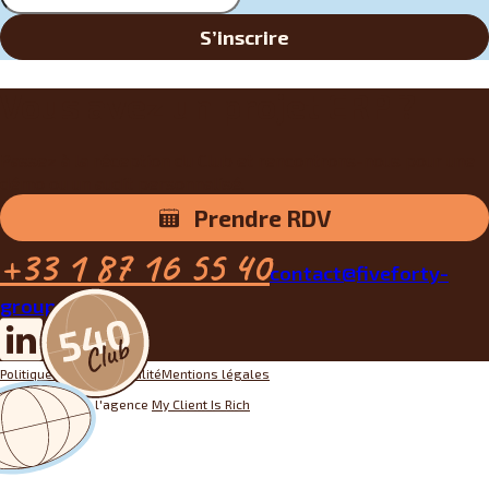
S’inscrire
Vous avez un projet ERP ?
Passez à la réception du Club et rencontrons-nous pour une
démo ou un audit personnalisé.
Prendre RDV
+33 1 87 16 55 40
contact@fiveforty-
group.fr
Politique de confidentialité
Mentions légales
Conception par l'agence
My Client Is Rich