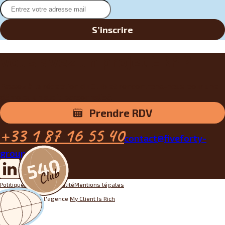
S’inscrire
Vous avez un projet ERP ?
Passez à la réception du Club et rencontrons-nous pour une
démo ou un audit personnalisé.
Prendre RDV
+33 1 87 16 55 40
contact@fiveforty-
group.fr
Politique de confidentialité
Mentions légales
Conception par l'agence
My Client Is Rich