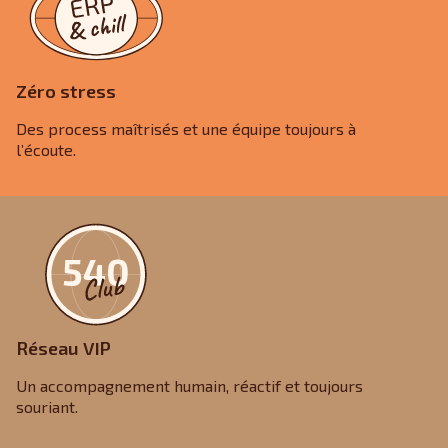
Zéro stress
Des process maîtrisés et une équipe toujours à
l’écoute.
Réseau VIP
Un accompagnement humain, réactif et toujours
souriant.