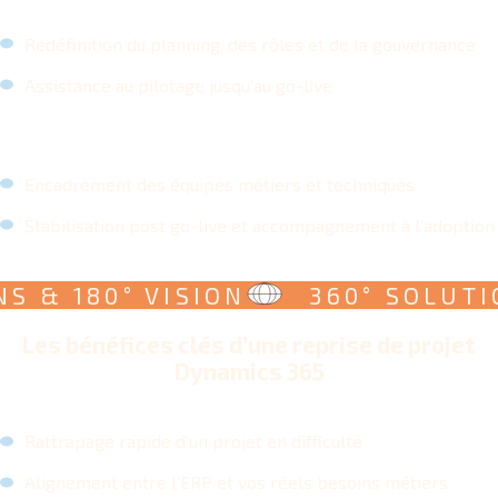
Redéfinition du planning, des rôles et de la gouvernance
Assistance au pilotage jusqu’au go-live
Encadrement des équipes métiers et techniques
Stabilisation post go-live et accompagnement à l’adoption
& 180° VISION
360° SOLUTIONS
Les bénéfices clés d’une reprise de projet
Dynamics 365
Rattrapage rapide d’un projet en difficulté
Alignement entre l’ERP et vos réels besoins métiers