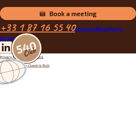
personalized assessment.
Book a meeting
+33 1 87 16 55 40
contact@fiveforty-
group.fr
Privacy Policy
Legal notice
Designed by
My Client Is Rich