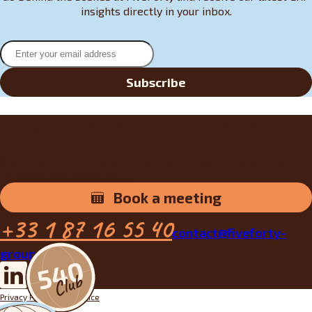
insights directly in your inbox.
Subscribe
Do you have an ERP project?
Step into the Club reception and let’s meet for a demo or a
personalized assessment.
Book a meeting
+33 1 87 16 55 40
contact@fiveforty-
group.fr
Privacy Policy
Legal notice