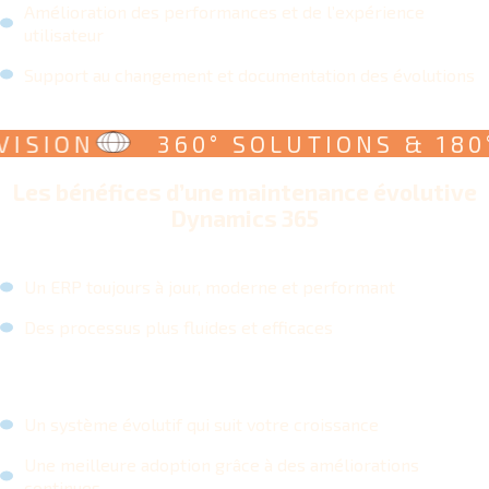
Amélioration des performances et de l’expérience
utilisateur
Support au changement et documentation des évolutions
SION
360° SOLUTIONS & 180° V
Les bénéfices d’une maintenance évolutive
Dynamics 365
Un ERP toujours à jour, moderne et performant
Des processus plus fluides et efficaces
Un système évolutif qui suit votre croissance
Une meilleure adoption grâce à des améliorations
continues